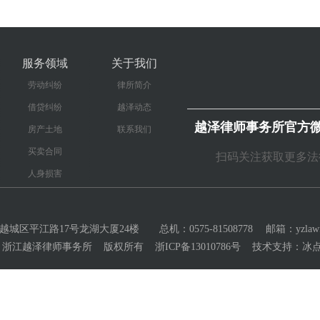
服务领域
关于我们
劳动纠纷
律所简介
借贷纠纷
越泽动态
越泽律师事务所官方
房产土地
联系我们
买卖合同
扫码关注获取更多法
人身损害
区平江路17号龙湖大厦24楼 总机：0575-81508778 邮箱：yzlawfir
3-2027 浙江越泽律师事务所 版权所有 浙ICP备13010786号 技术支持：
冰