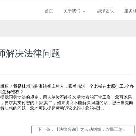
首页
关于我们
越泽团队
服务
师解决法律问题
维权？我是林州市临淇镇崔庄村人，跟着临淇一个老板在太原打工3个多
我怎样维权？
根据我国劳动法的规定，用人单位不能拖欠劳动者的正常工资，您可以采
，要求其支付您的工资;其二，如果协商不能解决问题的话，您应当先向
能解决您的问题，您才可以提起劳动诉讼来维护您的权利。
下一条：
【法律咨询】之劳动纠纷：农民工怎么维权