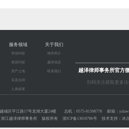
服务领域
关于我们
劳动纠纷
律所简介
借贷纠纷
越泽动态
越泽律师事务所官方
房产土地
联系我们
买卖合同
扫码关注获取更多法
人身损害
区平江路17号龙湖大厦24楼 总机：0575-81508778 邮箱：yzlawfir
3-2027 浙江越泽律师事务所 版权所有 浙ICP备13010786号 技术支持：
冰